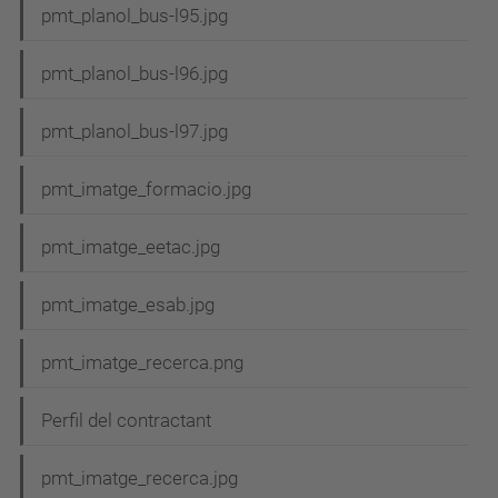
i
pmt_planol_bus-l95.jpg
g
pmt_planol_bus-l96.jpg
a
t
pmt_planol_bus-l97.jpg
i
pmt_imatge_formacio.jpg
o
n
pmt_imatge_eetac.jpg
pmt_imatge_esab.jpg
pmt_imatge_recerca.png
Perfil del contractant
pmt_imatge_recerca.jpg