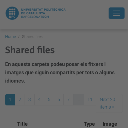
Home
Shared files
Shared files
En aquesta carpeta podeu posar els fitxers i
imatges que siguin compartits per tots o alguns
idiomes.
1
2
3
4
5
6
7
...
11
Next 20
items
>
Title
Type
Image