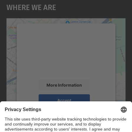
Where We Are
We need your consent to load the
Google Maps service!
We use a third party service to embed map
content that may collect data about your
activity. Please review the details and
accept the service to see this map.
More Information
Accept
powered by
Usercentrics Consent
Management Platform
Contact