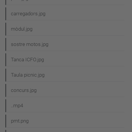
carregadors.jpg
mòdul.jpg
sostre motos.jpg
Tanca ICFO.jpg
Taula picnic.jpg
concurs.jpg
..mp4
pmt.png