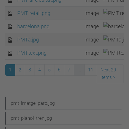
PMT retall.png
Image
barcelona.png
Image
PMTa.jpg
Image
PMTtext.png
Image
1
2
3
4
5
6
7
...
11
Next 20
items
>
N
pmt_imatge_parc.jpg
a
pmt_planol_tren.jpg
v