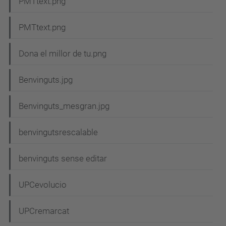
PMTtext.png
PMTtext.png
Dona el millor de tu.png
Benvinguts.jpg
Benvinguts_mesgran.jpg
benvingutsrescalable
benvinguts sense editar
UPCevolucio
UPCremarcat