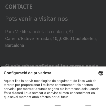
Contacte
powered by
Usercentrics Consent
Management Platform
Pots venir a visitar-nos
Parc Mediterrani de la Tecnologia, S.L.
Carrer d'Esteve Terradas,10, ,08860 Casteldefels,
Barcelona
Si vols rebre notícies al teu correu envia
un missatge amb l’assumpte:
"Subscripció notícies"
Formulari de contacte