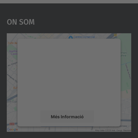
On Som
Necessitem el vostre
consentiment per carregar el
servei Google Maps!
Utilitzem un servei de tercers per incrustar
contingut del mapa que pugui recollir dades
sobre la vostra activitat. Reviseu-ne els
detalls i accepteu el servei per veure el
mapa.
Més Informació
Accepta